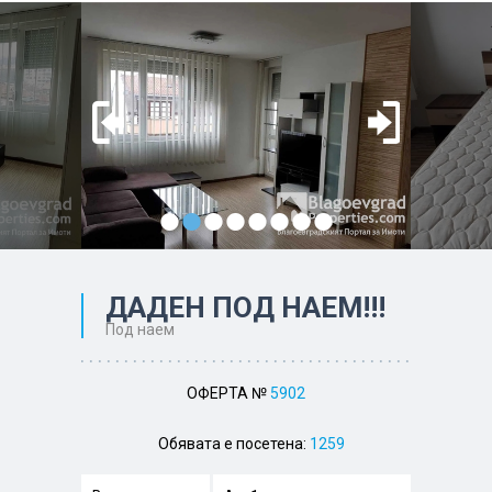
•
•
•
•
•
•
•
•
ДАДЕН ПОД НАЕМ!!!
Под наем
ОФЕРТА №
5902
Обявата е посетена:
1259