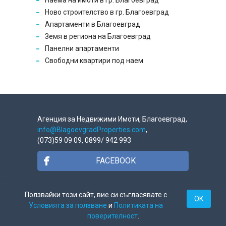
Наема на имоти в гр. Благоевград
Ново строителство в гр. Благоевград
Апартаменти в Благоевград
Земя в региона на Благоевград
Панелни апартаменти
Свободни квартири под наем
Агенция за Недвижими Имоти, Благоевград,
info@BlagoevgradProperties.com
,
(073)59 09 09, 0899/ 942 993
FACEBOOK
GOOGLE +
Ползвайки този сайт, вие си съгласявате с
OK
Условията за ползване
и
Политиката на
поверителност
.