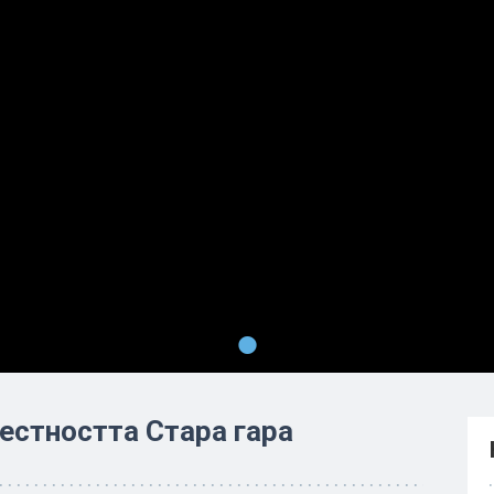
•
естността Стара гара