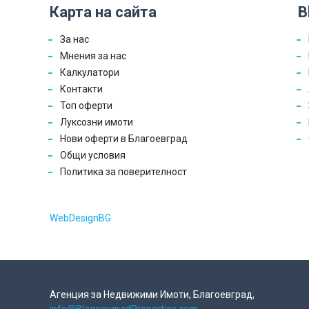
Карта на сайта
B
За нас
Мнения за нас
Калкулатори
Контакти
Топ оферти
Луксозни имоти
Нови оферти в Благоевград
Общи условия
Политика за поверителност
WebDesignBG
Агенция за Недвижими Имоти, Благоевград,