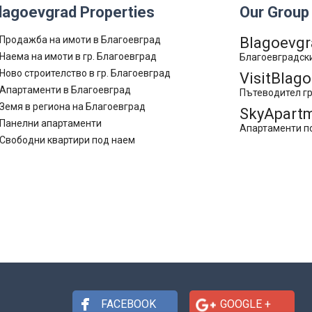
lagoevgrad Properties
Our Group
Продажба на имоти в Благоевград
Blagoevgr
Наема на имоти в гр. Благоевград
Благоевградски
Ново строителство в гр. Благоевград
VisitBlag
Апартаменти в Благоевград
Пътеводител гр
Земя в региона на Благоевград
SkyApartm
Панелни апартаменти
Апартаменти по
Свободни квартири под наем
FACEBOOK
GOOGLE +