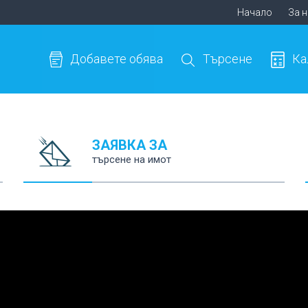
Начало
За 
Добавете обява
Търсене
Ка
ЗАЯВКА ЗА
търсене на имот