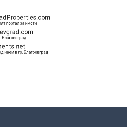
adProperties.com
ят портал за имоти
oevgrad.com
. Благоевград
ents.net
д наем в гр. Благоевград