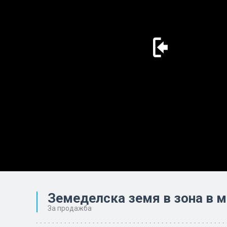
Земеделска земя в зона в м
За продажба