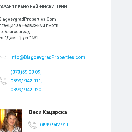
ГАРАНТИРАНО НАЙ-НИСКИ ЦЕНИ
BlagoevgradProperties.Com
Агенция за Недвижими Имоти
Гр. Благоевград
ул. "Даме Груев" №1
info@BlagoevgradProperties.com
(073)59 09 09,
0899/ 942 911,
0899/ 942 920
Деси Кацарска
0899 942 911