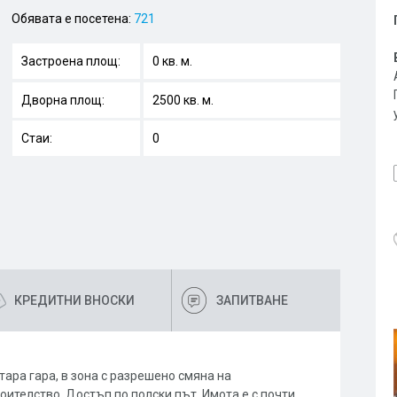
Обявата е посетена:
721
Застроена площ:
0 кв. м.
Дворна площ:
2500 кв. м.
Стаи:
0
КРЕДИТНИ ВНОСКИ
ЗАПИТВАНЕ
тара гара, в зона с разрешено смяна на
телство. Достъп по полски път. Имота е с почти