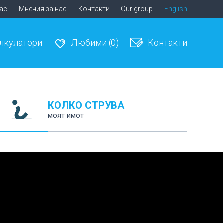
нас
Мнения за нас
Контакти
Our group
English
лкулатори
Любими
(0)
Контакти
КОЛКО СТРУВА
моят имот