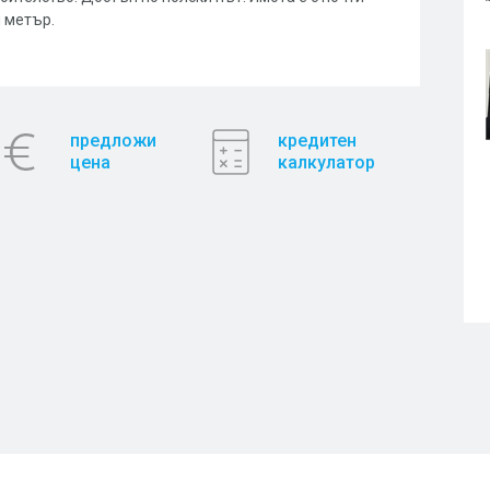
 метър.
предложи
кредитен
цена
калкулатор