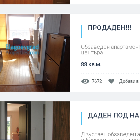
ПРОДАДЕН!!!
Обзаведен апартамент
центъра
88 кв.м.
7672
Добави в
ДАДЕН ПОД НАЕ
Двустаен обзаведен а
в близост до центъра 