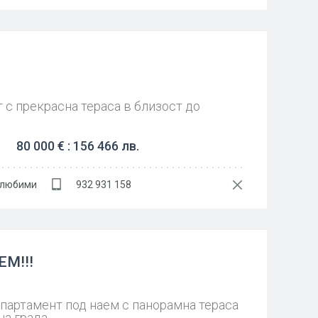
 с прекрасна тераса в близост до
80 000 € : 156 466 лв.
 любими
932 931 158
М!!!
партамент под наем с панорамна тераса
на града