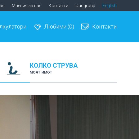
нас
Мнения за нас
Контакти
Our group
English
лкулатори
Любими
(0)
Контакти
КОЛКО СТРУВА
моят имот