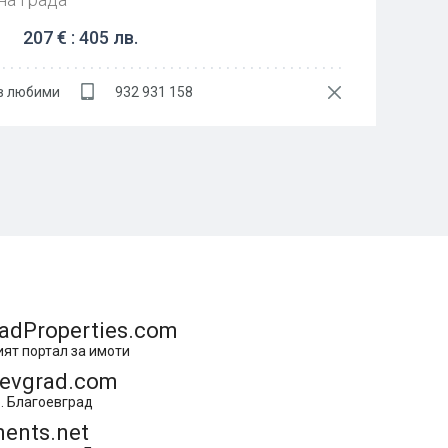
207 € : 405 лв.
в любими
932 931 158
adProperties.com
ят портал за имоти
oevgrad.com
. Благоевград
ents.net