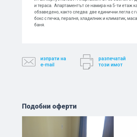
и тераса. Апартаментът се намира на 5-ти етаж к
обзаведено, както следва: две единични легла с 
бокс с печка, пералня, хладилник и климатик, мас
баня.
изпрати на
разпечатай
e-mail
този имот
Подобни оферти