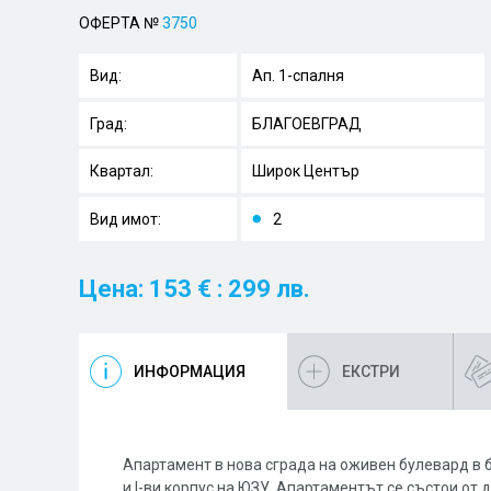
ОФЕРТА №
3750
Вид:
Ап. 1-спалня
Град:
БЛАГОЕВГРАД
Квартал:
Широк Център
Вид имот:
2
Цена: 153 € : 299 лв.
ИНФОРМАЦИЯ
ЕКСТРИ
Апартамент в нова сграда на оживен булевард в 
и I-ви корпус на ЮЗУ. Апартаментът се състои от 