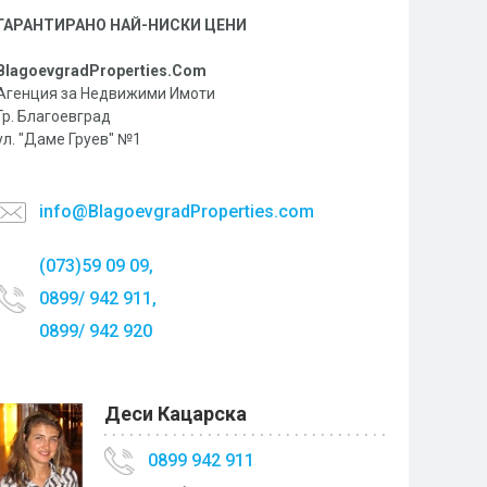
ГАРАНТИРАНО НАЙ-НИСКИ ЦЕНИ
BlagoevgradProperties.Com
Агенция за Недвижими Имоти
Гр. Благоевград
ул. "Даме Груев" №1
info@BlagoevgradProperties.com
(073)59 09 09,
0899/ 942 911,
0899/ 942 920
Деси Кацарска
0899 942 911