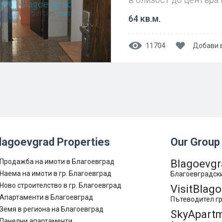
64 кв.м.
11704
Добави 
lagoevgrad Properties
Our Group
Продажба на имоти в Благоевград
Blagoevgr
Наема на имоти в гр. Благоевград
Благоевградски
Ново строителство в гр. Благоевград
VisitBlag
Апартаменти в Благоевград
Пътеводител гр
Земя в региона на Благоевград
SkyApartm
Панелни апартаменти