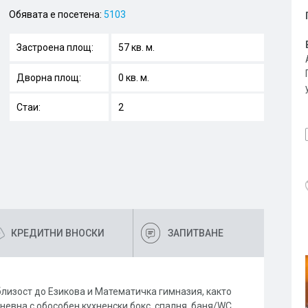
Обявата е посетена:
5103
Застроена площ:
57 кв. м.
Дворна площ:
0 кв. м.
Стаи:
2
КРЕДИТНИ ВНОСКИ
ЗАПИТВАНЕ
близост до Езикова и Математичка гимназия, както
дневна с обособен кухненски бокс, спалня, баня/WC