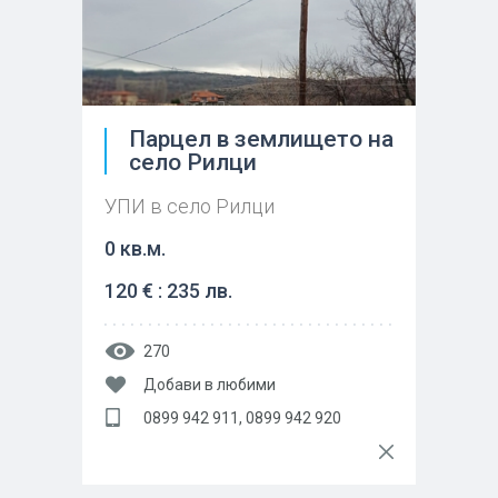
Парцел в землището на
село Рилци
УПИ в село Рилци
0 кв.м.
120 € : 235 лв.
270
Добави в любими
0899 942 911, 0899 942 920