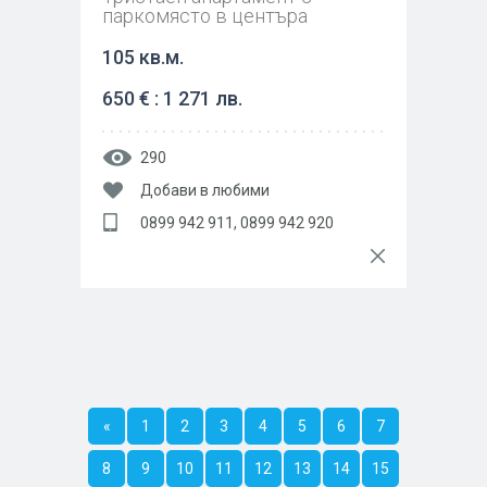
паркомясто в центъра
105 кв.м.
650 € : 1 271 лв.
290
Добави в любими
0899 942 911, 0899 942 920
«
1
2
3
4
5
6
7
8
9
10
11
12
13
14
15