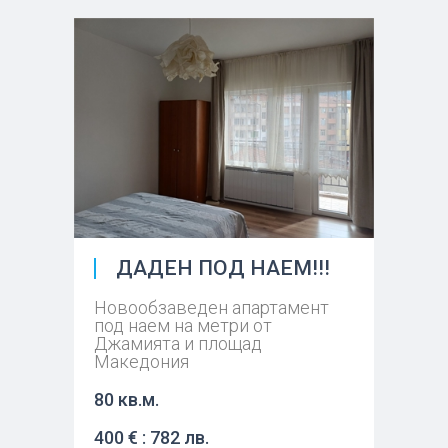
ДАДЕН ПОД НАЕМ!!!
Новообзаведен апартамент
под наем на метри от
Джамията и площад
Македония
80 кв.м.
400 € : 782 лв.