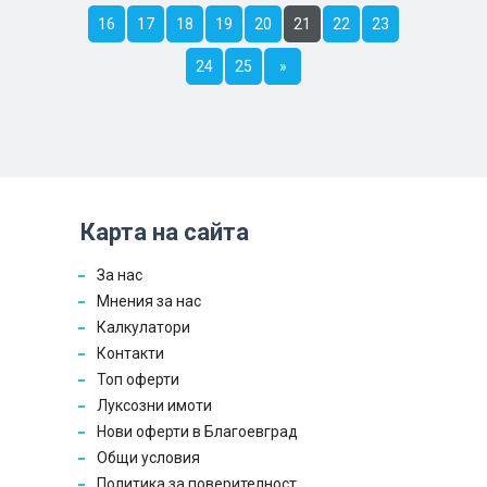
16
17
18
19
20
21
22
23
24
25
»
Карта на сайта
За нас
Мнения за нас
Калкулатори
Контакти
Топ оферти
Луксозни имоти
Нови оферти в Благоевград
Общи условия
Политика за поверителност