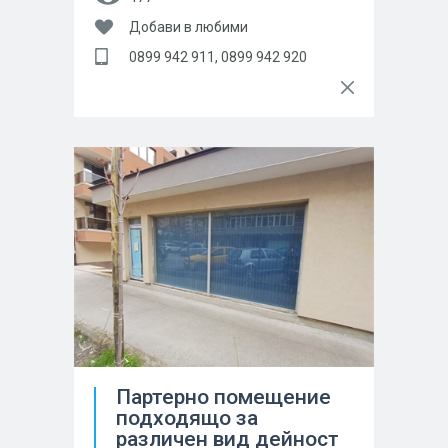
Добави в любими
0899 942 911, 0899 942 920
Партерно помещение
подходящо за
различен вид дейност