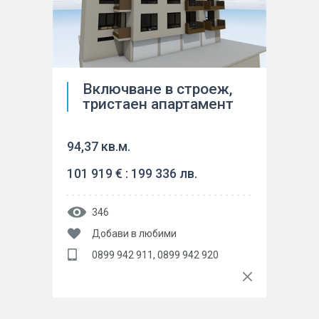
Включване в строеж,
тристаен апартамент
94,37 кв.м.
101 919 € : 199 336 лв.
346
Добави в любими
0899 942 911, 0899 942 920