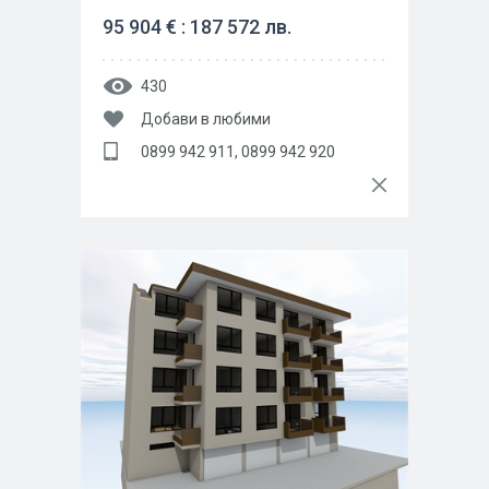
95 904 € : 187 572 лв.
430
Добави в любими
0899 942 911, 0899 942 920