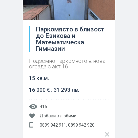
Паркомясто в близост
до Езикова и
Математическа
Гимназии
Подземно паркомясто в нова
сграда с акт 16
15 кв.м.
16 000 € : 31 293 лв.
415
Добави в любими
0899 942 911, 0899 942 920