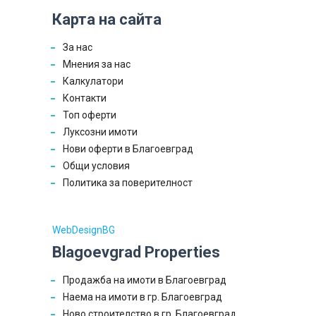
Карта на сайта
За нас
Мнения за нас
Калкулатори
Контакти
Топ оферти
Луксозни имоти
Нови оферти в Благоевград
Общи условия
Политика за поверителност
WebDesignBG
Blagoevgrad Properties
Продажба на имоти в Благоевград
Наема на имоти в гр. Благоевград
Ново строителство в гр. Благоевград