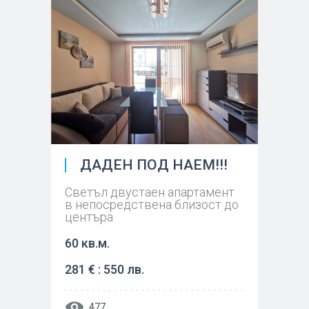
ДАДЕН ПОД НАЕМ!!!
Светъл двустаен апартамент
в непосредствена близост до
центъра
60 кв.м.
281 € : 550 лв.
477