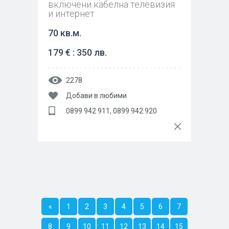
включени кабелна телевизия
и интернет
70 кв.м.
179 € : 350 лв.
2278
Добави в любими
0899 942 911, 0899 942 920
«
1
2
3
4
5
6
7
8
9
10
11
12
13
14
15