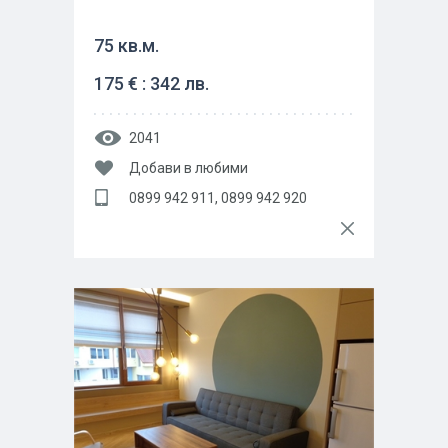
75 кв.м.
175 € : 342 лв.
2041
Добави в любими
0899 942 911, 0899 942 920