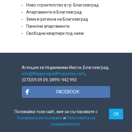
Ново строителство в гр. Благоевград
Апартаменти в Благоевград
Земя в региона на Благоевград
Панелни апартаменти
Свободни квартири под наем
Агенция за Недвижими Имоти, Благоевград,
info@BlagoevgradProperties.com
,
(073)59 09 09, 0899/ 942 993
FACEBOOK
GOOGLE +
Ползвайки този сайт, вие си съгласявате с
OK
Условията за ползване
и
Политиката на
поверителност
.