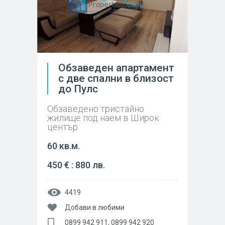
Обзаведен апартамент
с две спални в близост
до Пулс
Обзаведено тристайно
жилище под наем в Широк
център
60 кв.м.
450 € : 880 лв.
4419
Добави в любими
0899 942 911, 0899 942 920