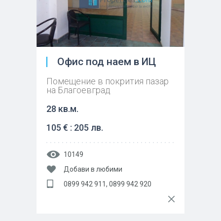
Офис под наем в ИЦ
Помещение в покрития пазар
на Благоевград
28 кв.м.
105 € : 205 лв.
10149
Добави в любими
0899 942 911, 0899 942 920