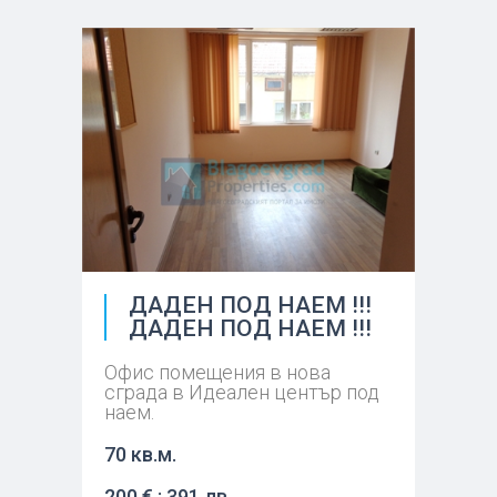
ДАДЕН ПОД НАЕМ !!!
ДАДЕН ПОД НАЕМ !!!
Офис помещения в нова
сграда в Идеален център под
наем.
70 кв.м.
200 € : 391 лв.