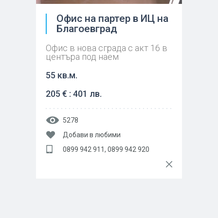
Офис на партер в ИЦ на
Благоевград
Офис в нова сграда с акт 16 в
центъра под наем
55 кв.м.
205 € : 401 лв.
5278
Добави в любими
0899 942 911, 0899 942 920