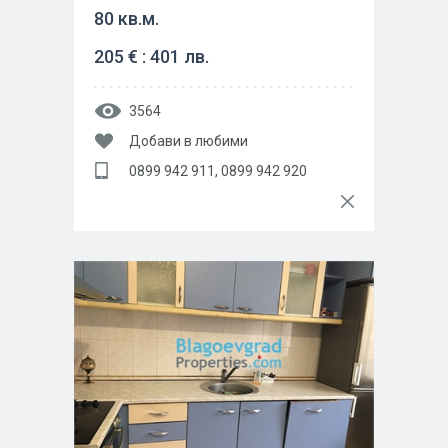
80 кв.м.
205 € : 401 лв.
3564
Добави в любими
0899 942 911, 0899 942 920