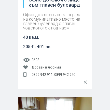
към главен булевард
Офис до ключ в нова сграда
на комуникативно място на
главен булевард с главен
човекопоток под наем
40 кв.м.
205 € : 401 лв.
3698
Добави в любими
0899 942 911, 0899 942 920