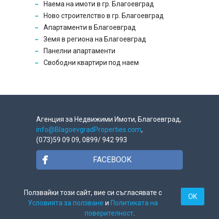
Наема на имоти в гр. Благоевград
Ново строителство в гр. Благоевград
Апартаменти в Благоевград
Земя в региона на Благоевград
Панелни апартаменти
Свободни квартири под наем
Агенция за Недвижими Имоти, Благоевград,
info@BlagoevgradProperties.com
,
(073)59 09 09, 0899/ 942 993
FACEBOOK
GOOGLE +
Ползвайки този сайт, вие си съгласявате с
OK
Условията за ползване
и
Политиката на
поверителност
.