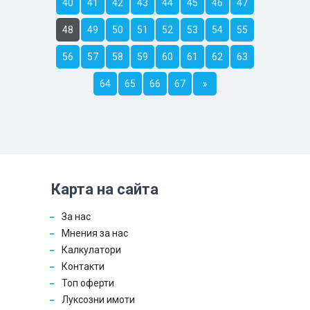
40
41
42
43
44
45
46
47
48
49
50
51
52
53
54
55
56
57
58
59
60
61
62
63
64
65
66
67
»
Карта на сайта
За нас
Мнения за нас
Калкулатори
Контакти
Топ оферти
Луксозни имоти