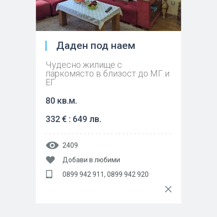
Даден под наем
Чудесно жилище с
паркомясто в близост до МГ и
ЕГ
80 кв.м.
332 € : 649 лв.
2409
Добави в любими
0899 942 911, 0899 942 920