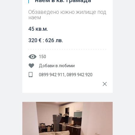
наем в кв. Грамада
Обзаведено южно жилище под
наем
45 кв.м.
320 € : 626 лв.
150
Добави в любими
0899 942 911, 0899 942 920