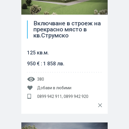
Включване в строеж на
прекрасно място в
кв.Струмско
125 кв.м.
950 € : 1 858 лв.
380
Добави в любими
0899 942 911, 0899 942 920