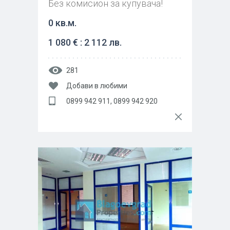
Без комисион за купувача!
0 кв.м.
1 080 € : 2 112 лв.
281
Добави в любими
0899 942 911, 0899 942 920