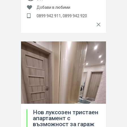
Добави в любими
0899 942 911, 0899 942 920
Нов луксозен тристаен
апартамент с
възможност за гараж