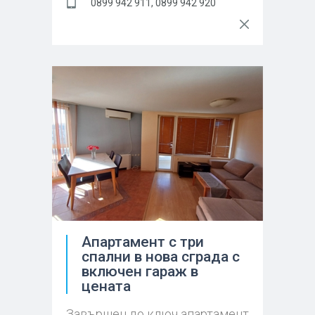
0899 942 911, 0899 942 920
Апартамент с три
спални в нова сграда с
включен гараж в
цената
Завършен до ключ апартамент