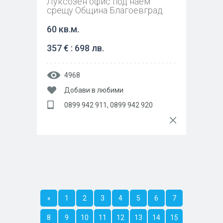
Луксозен офис под наем
срещу Община Благоевград.
60 кв.м.
357 € : 698 лв.
4968
Добави в любими
0899 942 911, 0899 942 920
«
1
2
3
4
5
6
7
8
9
10
11
12
13
14
15