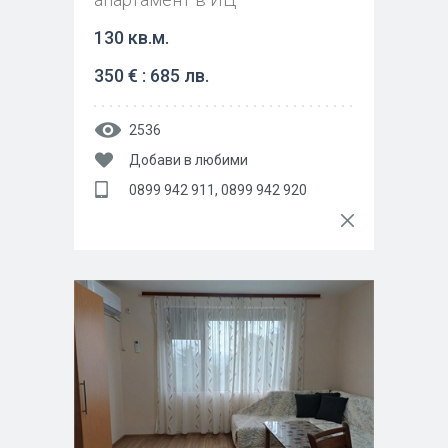
130 кв.м.
350 € : 685 лв.
2536
Добави в любими
0899 942 911, 0899 942 920