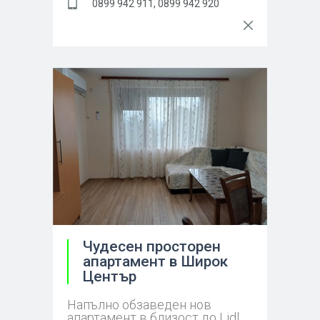
0899 942 911, 0899 942 920
Чудесен просторен
апартамент в Широк
Център
Напълно обзаведен нов
апартамент в близост до Lidl