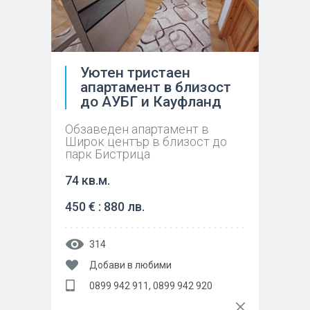
Уютен тристаен
апартамeнт в близост
до АУБГ и Кауфланд
Обзаведен апартамент в
Широк център в близост до
парк Бистрица
74 кв.м.
450 € : 880 лв.
314
Добави в любими
0899 942 911, 0899 942 920