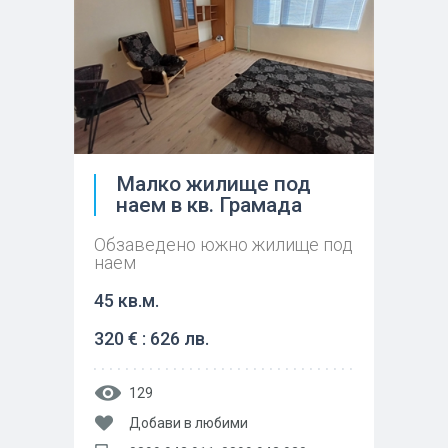
Малко жилище под
наем в кв. Грамада
Обзаведено южно жилище под
наем
45 кв.м.
320 € : 626 лв.
129
Добави в любими