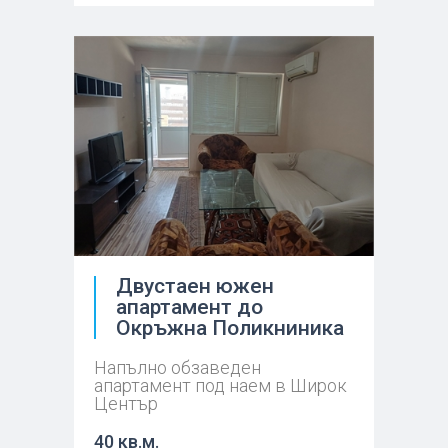
Двустаен южен
апартамент до
Окръжна Поликниника
Напълно обзаведен
апартамент под наем в Широк
Център
40 кв.м.