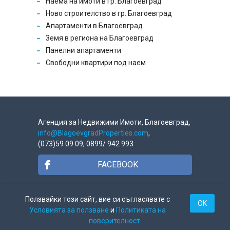
Наема на имоти в гр. Благоевград
Ново строителство в гр. Благоевград
Апартаменти в Благоевград
Земя в региона на Благоевград
Панелни апартаменти
Свободни квартири под наем
Агенция за Недвижими Имоти, Благоевград,
info@BlagoevgradProperties.com
,
(073)59 09 09, 0899/ 942 993
FACEBOOK
GOOGLE +
Ползвайки този сайт, вие си съгласявате с
OK
Условията за ползване
и
Политиката на
поверителност
.