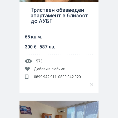
Тристаен обзаведен
апартамент в близост
до АУБГ
65 кв.м.
300 € : 587 лв.
1573
Добави в любими
0899 942 911, 0899 942 920