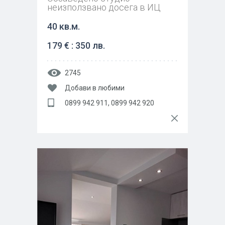
неизползвано досега в ИЦ
40 кв.м.
179 € : 350 лв.
2745
Добави в любими
0899 942 911, 0899 942 920