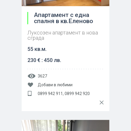
Апартамент с една
спалня в кв.Еленово
Луксозен апартамент в нова
сграда
55 кв.м.
230 € : 450 лв.
3627
Добави в любими
0899 942 911, 0899 942 920