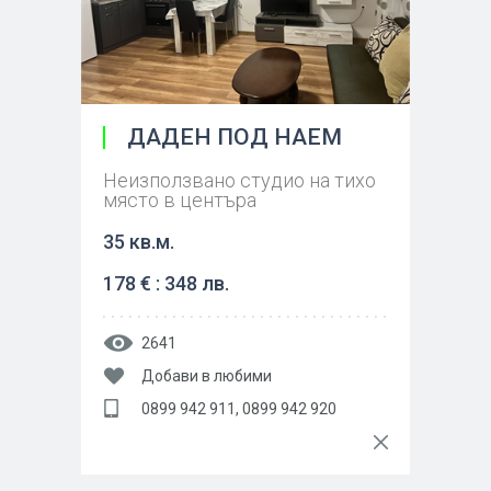
ДАДЕН ПОД НАЕМ
Неизползвано студио на тихо
място в центъра
35 кв.м.
178 € : 348 лв.
2641
Добави в любими
0899 942 911, 0899 942 920