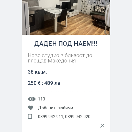
ДАДЕН ПОД НАЕМ!!!
Ново студио в близост до
площад Македония
38 кв.м.
250 € : 489 лв.
113
Добави в любими
0899 942 911, 0899 942 920